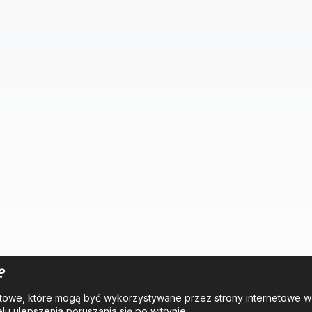
?
tekstowe, które mogą być wykorzystywane przez strony internetowe 
elu ulepszenia poruszania się po witrynie.