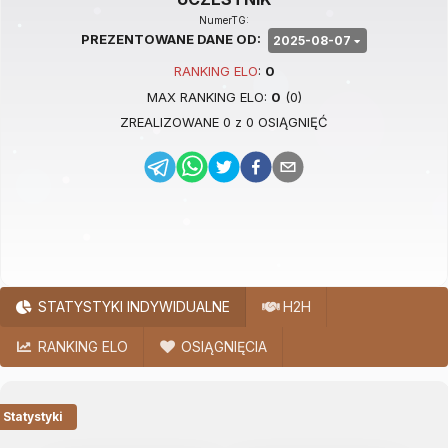
NumerTG:
PREZENTOWANE DANE OD:
2025-08-07
RANKING
ELO
:
0
MAX RANKING
ELO
:
0
(
0
)
ZREALIZOWANE
0
z
0
OSIĄGNIĘĆ
STATYSTYKI INDYWIDUALNE
H2H
RANKING ELO
OSIĄGNIĘCIA
Statystyki