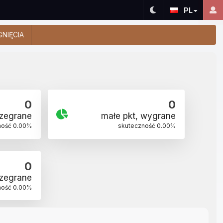
PL
GNIĘCIA
0
0
rzegrane
małe pkt, wygrane
ność
0.00
%
skuteczność
0.00
%
0
rzegrane
ność
0.00
%