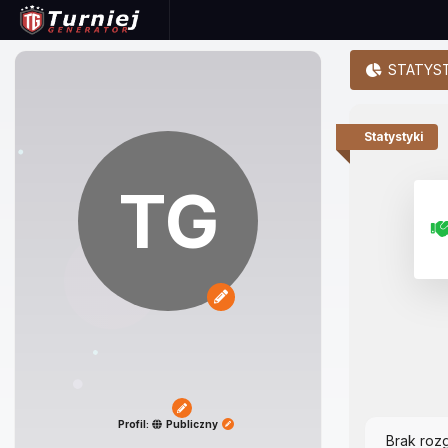
STATYST
Statystyki
TG
Profil:
Publiczny
Brak roz