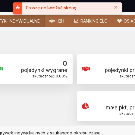
Close
Proszę odświeżyć stronę...
YKI INDYWIDUALNE
H2H
RANKING ELO
OSIĄ
0
pojedynki wygrane
pojedynki p
skuteczność
0.00
%
skutecz
małe pkt, p
skutecz
grywek indywidualnych z szukanego okresu czasu...