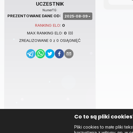
UCZESTNIK
NumerTG:
PREZENTOWANE DANE OD:
2025-08-09
RANKING
ELO
:
0
MAX RANKING
ELO
:
0
(
0
)
ZREALIZOWANE
0
z
0
OSIĄGNIĘĆ
Co to są pliki cookies
Pliki cookies to małe pliki 
korzystania z witryny, np. w c