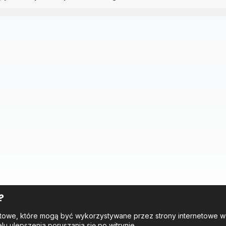
?
tekstowe, które mogą być wykorzystywane przez strony internetowe 
elu ulepszenia poruszania się po witrynie.