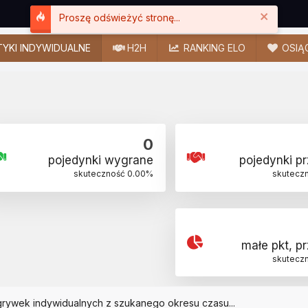
Close
Proszę odświeżyć stronę...
YKI INDYWIDUALNE
H2H
RANKING ELO
OSIĄ
0
pojedynki wygrane
pojedynki p
skuteczność
0.00
%
skutecz
małe pkt, p
skutecz
grywek indywidualnych z szukanego okresu czasu...