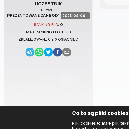
UCZESTNIK
NumerTG:
PREZENTOWANE DANE OD:
2025-08-06
RANKING
ELO
:
0
MAX RANKING
ELO
:
0
(
0
)
ZREALIZOWANE
0
z
0
OSIĄGNIĘĆ
Co to są pliki cookies
Pliki cookies to małe pliki 
korzystania z witryny, np. w c