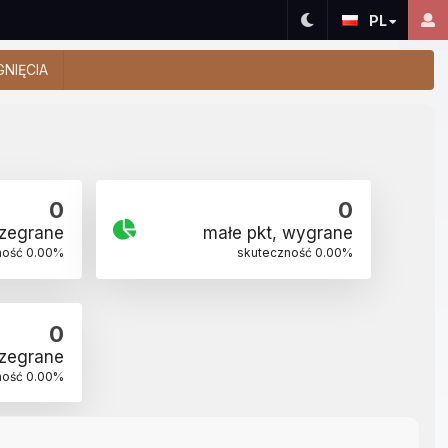
PL
GNIĘCIA
0
0
rzegrane
małe pkt, wygrane
ność
0.00
%
skuteczność
0.00
%
0
rzegrane
ność
0.00
%