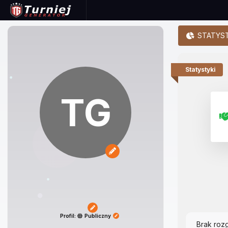
STATYST
Statystyki
TG
Profil:
Publiczny
Brak roz