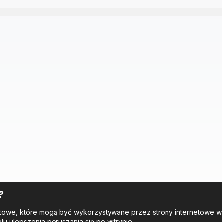
?
tekstowe, które mogą być wykorzystywane przez strony internetowe 
elu ulepszenia poruszania się po witrynie.