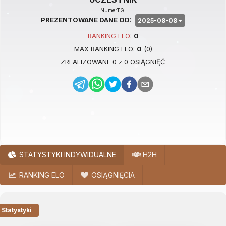
NumerTG:
PREZENTOWANE DANE OD:
2025-08-08
RANKING
ELO
:
0
MAX RANKING
ELO
:
0
(
0
)
ZREALIZOWANE
0
z
0
OSIĄGNIĘĆ
STATYSTYKI INDYWIDUALNE
H2H
RANKING ELO
OSIĄGNIĘCIA
Statystyki