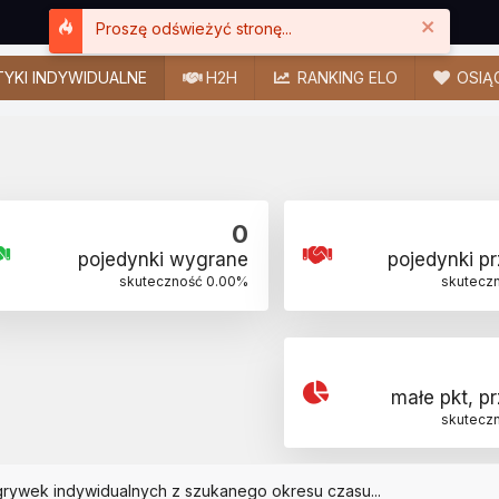
Close
Proszę odświeżyć stronę...
YKI INDYWIDUALNE
H2H
RANKING ELO
OSIĄ
0
pojedynki wygrane
pojedynki p
skuteczność
0.00
%
skutecz
małe pkt, p
skutecz
grywek indywidualnych z szukanego okresu czasu...