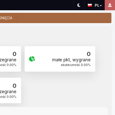
PL
GNIĘCIA
0
0
rzegrane
małe pkt, wygrane
ność
0.00
%
skuteczność
0.00
%
0
rzegrane
ność
0.00
%