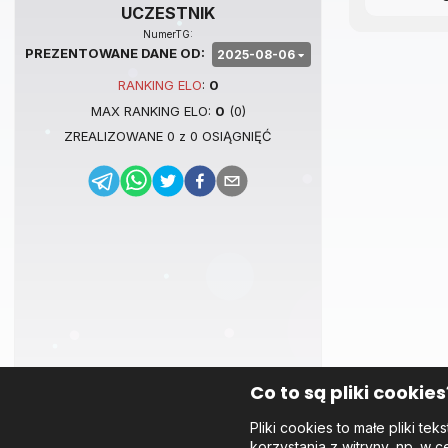
UCZESTNIK
NumerTG:
PREZENTOWANE DANE OD:
2025-08-06
RANKING
ELO
:
0
MAX RANKING
ELO
:
0
(
0
)
ZREALIZOWANE
0
z
0
OSIĄGNIĘĆ
Co to są pliki cookies
Pliki cookies to małe pliki 
korzystania z witryny, np. w c