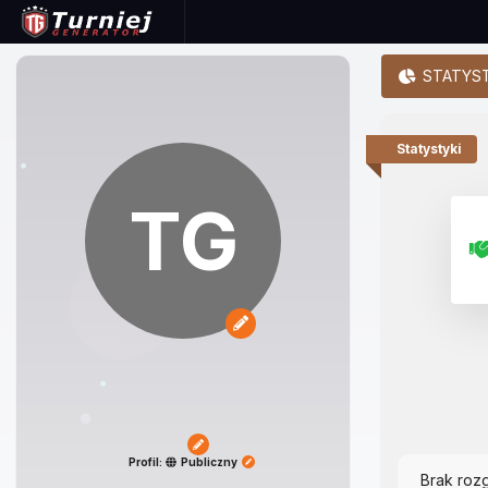
STATYST
Statystyki
TG
Profil:
Publiczny
Brak roz