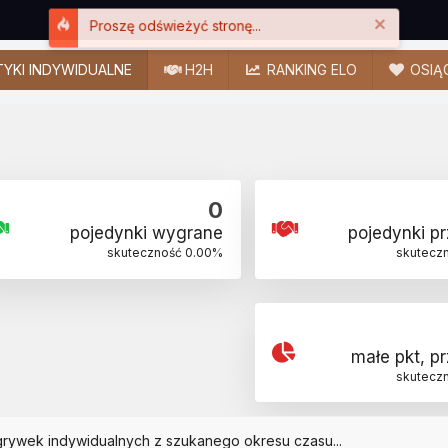
Close
Proszę odświeżyć stronę...
YKI INDYWIDUALNE
H2H
RANKING ELO
OSIĄ
0
pojedynki wygrane
pojedynki p
skuteczność
0.00
%
skutecz
małe pkt, p
skutecz
grywek indywidualnych z szukanego okresu czasu...