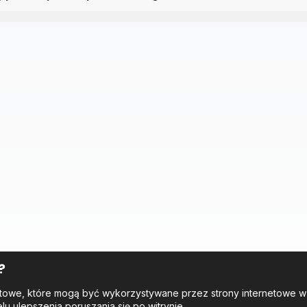
?
tekstowe, które mogą być wykorzystywane przez strony internetowe 
elu ulepszenia poruszania się po witrynie.