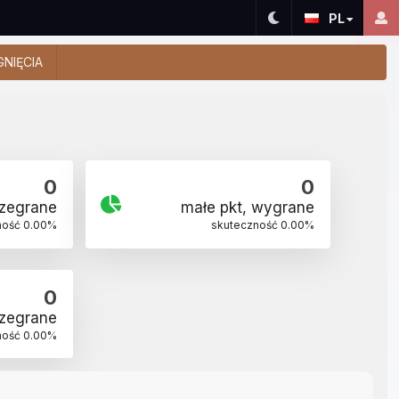
PL
GNIĘCIA
0
0
rzegrane
małe pkt, wygrane
ność
0.00
%
skuteczność
0.00
%
0
rzegrane
ność
0.00
%