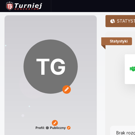
STATYST
Statystyki
TG
Profil:
Publiczny
Brak roz