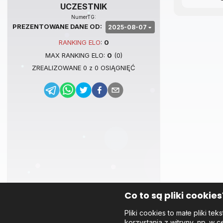
UCZESTNIK
NumerTG:
PREZENTOWANE DANE OD:
2025-08-07
RANKING
ELO
:
0
MAX RANKING
ELO
:
0
(
0
)
ZREALIZOWANE
0
z
0
OSIĄGNIĘĆ
Co to są pliki cookies
Pliki cookies to małe pliki 
korzystania z witryny, np. w c