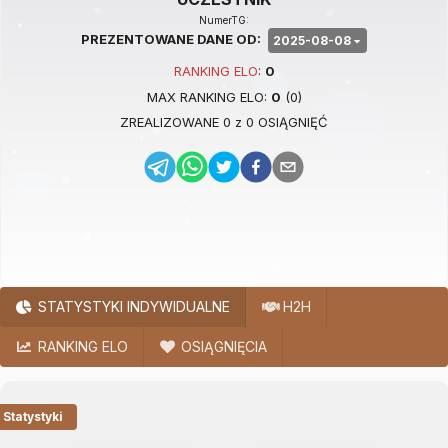
NumerTG:
PREZENTOWANE DANE OD:
2025-08-08
RANKING
ELO
:
0
MAX RANKING
ELO
:
0
(
0
)
ZREALIZOWANE
0
z
0
OSIĄGNIĘĆ
STATYSTYKI INDYWIDUALNE
H2H
RANKING ELO
OSIĄGNIĘCIA
Statystyki