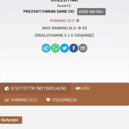
NumerTG:
PREZENTOWANE DANE OD:
2025-08-09
RANKING
ELO
:
0
MAX RANKING
ELO
:
0
(
0
)
ZREALIZOWANE
0
z
0
OSIĄGNIĘĆ
STATYSTYKI INDYWIDUALNE
H2H
RANKING ELO
OSIĄGNIĘCIA
Statystyki