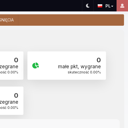
PL
GNIĘCIA
0
0
rzegrane
małe pkt, wygrane
ność
0.00
%
skuteczność
0.00
%
0
rzegrane
ność
0.00
%