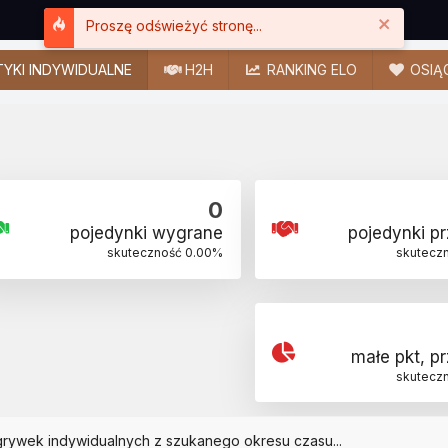
Close
Proszę odświeżyć stronę...
YKI INDYWIDUALNE
H2H
RANKING ELO
OSIĄ
0
pojedynki wygrane
pojedynki p
skuteczność
0.00
%
skutecz
małe pkt, p
skutecz
grywek indywidualnych z szukanego okresu czasu...