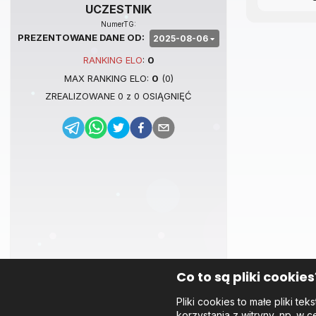
UCZESTNIK
NumerTG:
PREZENTOWANE DANE OD:
2025-08-06
RANKING
ELO
:
0
MAX RANKING
ELO
:
0
(
0
)
ZREALIZOWANE
0
z
0
OSIĄGNIĘĆ
Co to są pliki cookies
Pliki cookies to małe pliki 
korzystania z witryny, np. w c