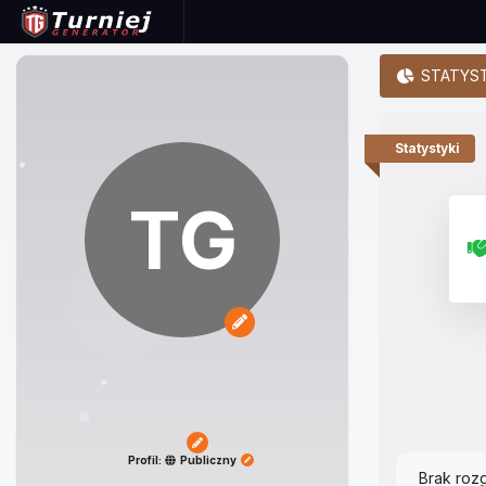
STATYST
Statystyki
TG
Profil:
Publiczny
Brak roz