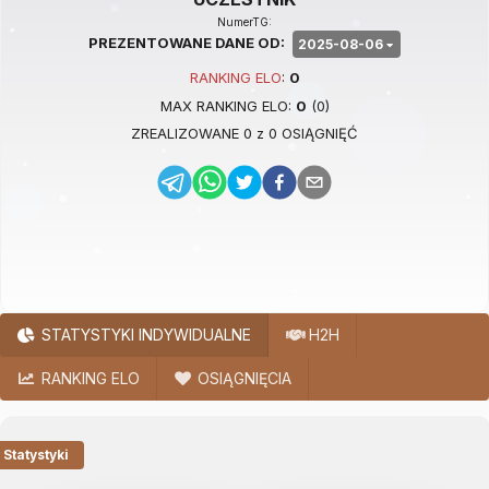
NumerTG:
PREZENTOWANE DANE OD:
2025-08-06
RANKING
ELO
:
0
MAX RANKING
ELO
:
0
(
0
)
ZREALIZOWANE
0
z
0
OSIĄGNIĘĆ
STATYSTYKI INDYWIDUALNE
H2H
RANKING ELO
OSIĄGNIĘCIA
Statystyki