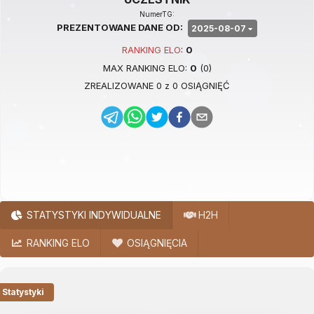
NumerTG:
PREZENTOWANE DANE OD:
2025-08-07
RANKING
ELO
:
0
MAX RANKING
ELO
:
0
(
0
)
ZREALIZOWANE
0
z
0
OSIĄGNIĘĆ
STATYSTYKI INDYWIDUALNE
H2H
RANKING ELO
OSIĄGNIĘCIA
Statystyki