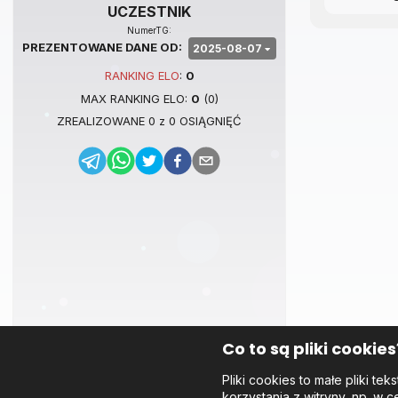
UCZESTNIK
NumerTG:
PREZENTOWANE DANE OD:
2025-08-07
RANKING
ELO
:
0
MAX RANKING
ELO
:
0
(
0
)
ZREALIZOWANE
0
z
0
OSIĄGNIĘĆ
Co to są pliki cookies
Pliki cookies to małe pliki 
korzystania z witryny, np. w c