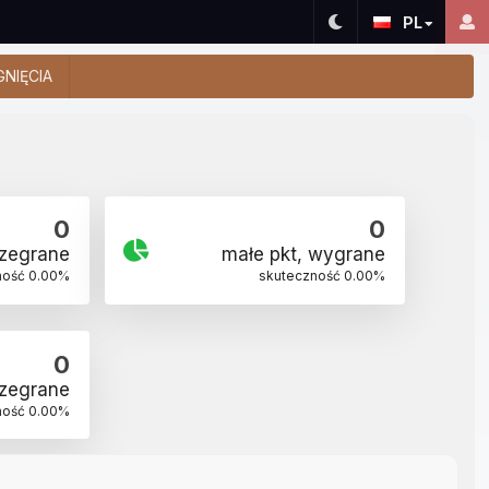
PL
GNIĘCIA
0
0
rzegrane
małe pkt, wygrane
ność
0.00
%
skuteczność
0.00
%
0
rzegrane
ność
0.00
%