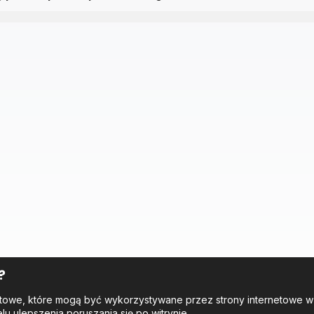
?
tekstowe, które mogą być wykorzystywane przez strony internetowe 
elu ulepszenia poruszania się po witrynie.