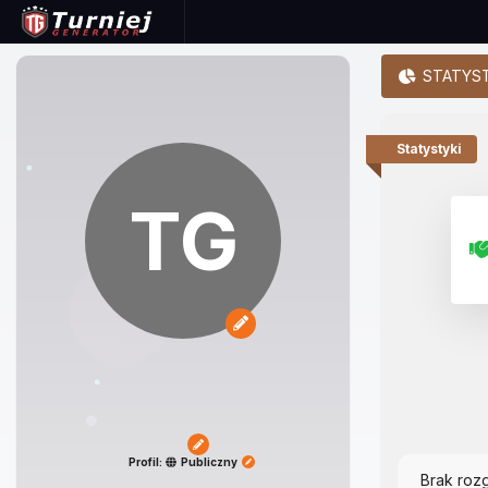
STATYST
Statystyki
TG
Profil:
Publiczny
Brak roz