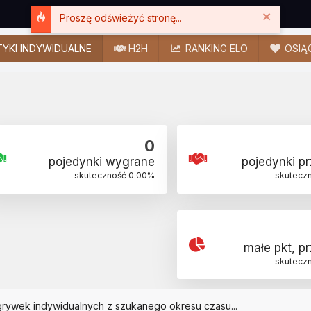
Close
Proszę odświeżyć stronę...
YKI INDYWIDUALNE
H2H
RANKING ELO
OSIĄ
0
pojedynki wygrane
pojedynki p
skuteczność
0.00
%
skutecz
małe pkt, p
skutecz
grywek indywidualnych z szukanego okresu czasu...