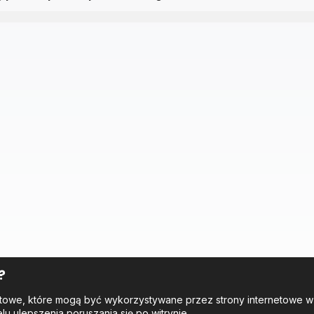
?
tekstowe, które mogą być wykorzystywane przez strony internetowe 
elu ulepszenia poruszania się po witrynie.