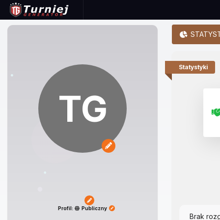
STATYST
Statystyki
TG
Profil:
Publiczny
Brak roz