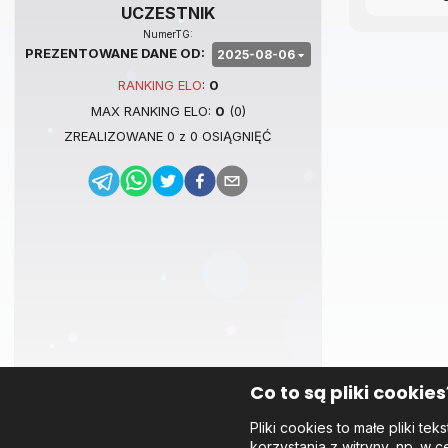
UCZESTNIK
NumerTG:
PREZENTOWANE DANE OD:
2025-08-06
RANKING
ELO
:
0
MAX RANKING
ELO
:
0
(
0
)
ZREALIZOWANE
0
z
0
OSIĄGNIĘĆ
Co to są pliki cookies
Pliki cookies to małe pliki 
korzystania z witryny, np. w c