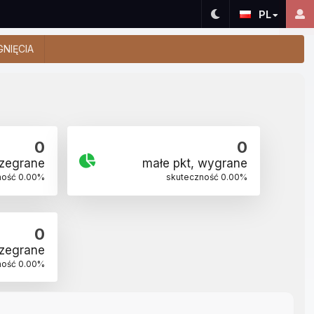
PL
GNIĘCIA
0
0
rzegrane
małe pkt, wygrane
ność
0.00
%
skuteczność
0.00
%
0
rzegrane
ność
0.00
%