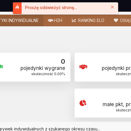
Close
Proszę odświeżyć stronę...
YKI INDYWIDUALNE
H2H
RANKING ELO
OSIĄ
0
pojedynki wygrane
pojedynki p
skuteczność
0.00
%
skutecz
małe pkt, p
skutecz
grywek indywidualnych z szukanego okresu czasu...