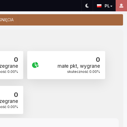
PL
GNIĘCIA
0
0
rzegrane
małe pkt, wygrane
ność
0.00
%
skuteczność
0.00
%
0
rzegrane
ność
0.00
%