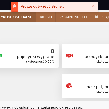
Close
Proszę odświeżyć stronę...
YKI INDYWIDUALNE
H2H
RANKING ELO
OSIĄ
0
pojedynki wygrane
pojedynki p
skuteczność
0.00
%
skutecz
małe pkt, p
skutecz
grywek indywidualnych z szukanego okresu czasu...