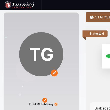
STATYST
Statystyki
TG
Profil:
Publiczny
Brak roz