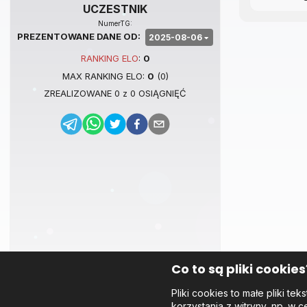
UCZESTNIK
NumerTG:
PREZENTOWANE DANE OD:
2025-08-06
RANKING
ELO
:
0
MAX RANKING
ELO
:
0
(
0
)
ZREALIZOWANE
0
z
0
OSIĄGNIĘĆ
Co to są pliki cookies
Pliki cookies to małe pliki 
korzystania z witryny, np. w c