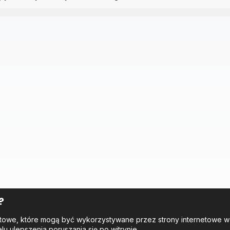
?
tekstowe, które mogą być wykorzystywane przez strony internetowe 
elu ulepszenia poruszania się po witrynie.