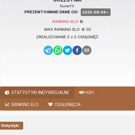
NumerTG:
PREZENTOWANE DANE OD:
2025-08-09
RANKING
ELO
:
0
MAX RANKING
ELO
:
0
(
0
)
ZREALIZOWANE
0
z
0
OSIĄGNIĘĆ
STATYSTYKI INDYWIDUALNE
H2H
RANKING ELO
OSIĄGNIĘCIA
Statystyki