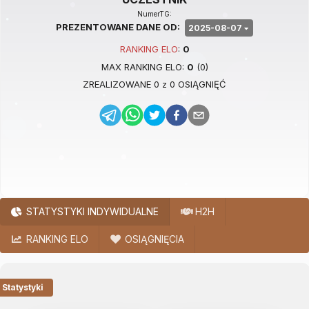
NumerTG:
PREZENTOWANE DANE OD:
2025-08-07
RANKING
ELO
:
0
MAX RANKING
ELO
:
0
(
0
)
ZREALIZOWANE
0
z
0
OSIĄGNIĘĆ
STATYSTYKI INDYWIDUALNE
H2H
RANKING ELO
OSIĄGNIĘCIA
Statystyki