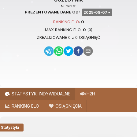
NumerTG:
PREZENTOWANE DANE OD:
2025-08-07
RANKING
ELO
:
0
MAX RANKING
ELO
:
0
(
0
)
ZREALIZOWANE
0
z
0
OSIĄGNIĘĆ
STATYSTYKI INDYWIDUALNE
H2H
RANKING ELO
OSIĄGNIĘCIA
Statystyki