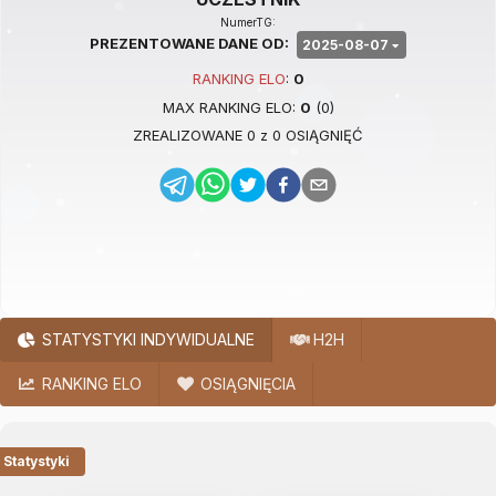
NumerTG:
PREZENTOWANE DANE OD:
2025-08-07
RANKING
ELO
:
0
MAX RANKING
ELO
:
0
(
0
)
ZREALIZOWANE
0
z
0
OSIĄGNIĘĆ
STATYSTYKI INDYWIDUALNE
H2H
RANKING ELO
OSIĄGNIĘCIA
Statystyki