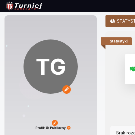
STATYST
Statystyki
TG
Profil:
Publiczny
Brak roz