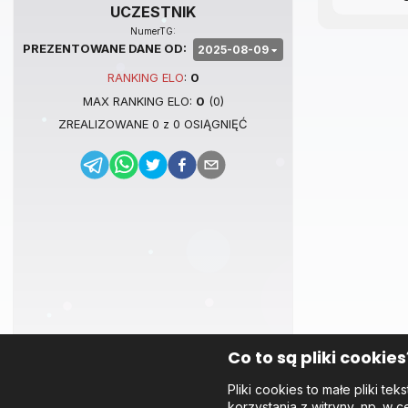
UCZESTNIK
NumerTG:
PREZENTOWANE DANE OD:
2025-08-09
RANKING
ELO
:
0
MAX RANKING
ELO
:
0
(
0
)
ZREALIZOWANE
0
z
0
OSIĄGNIĘĆ
Co to są pliki cookies
Pliki cookies to małe pliki 
korzystania z witryny, np. w c