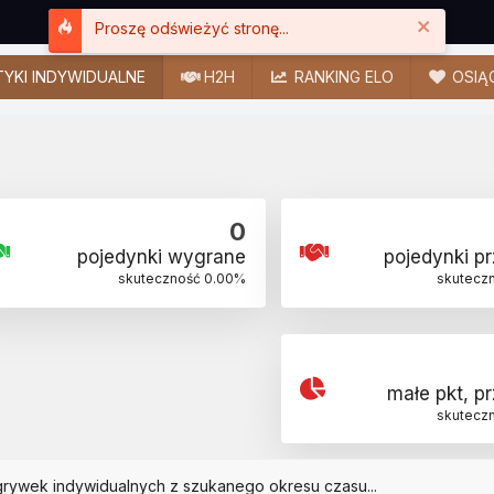
Close
Proszę odświeżyć stronę...
YKI INDYWIDUALNE
H2H
RANKING ELO
OSIĄ
0
pojedynki wygrane
pojedynki p
skuteczność
0.00
%
skutecz
małe pkt, p
skutecz
grywek indywidualnych z szukanego okresu czasu...