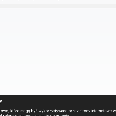
?
tekstowe, które mogą być wykorzystywane przez strony internetowe 
elu ulepszenia poruszania się po witrynie.