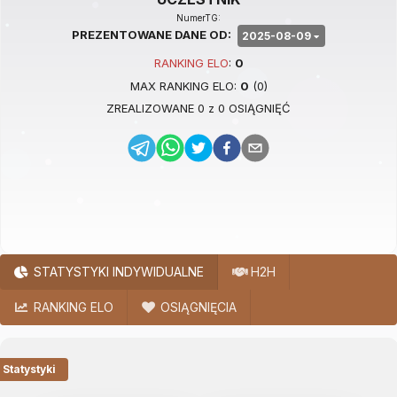
NumerTG:
PREZENTOWANE DANE OD:
2025-08-09
RANKING
ELO
:
0
MAX RANKING
ELO
:
0
(
0
)
ZREALIZOWANE
0
z
0
OSIĄGNIĘĆ
STATYSTYKI INDYWIDUALNE
H2H
RANKING ELO
OSIĄGNIĘCIA
Statystyki