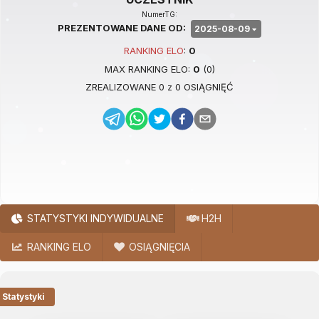
NumerTG:
PREZENTOWANE DANE OD:
2025-08-09
RANKING
ELO
:
0
MAX RANKING
ELO
:
0
(
0
)
ZREALIZOWANE
0
z
0
OSIĄGNIĘĆ
STATYSTYKI INDYWIDUALNE
H2H
RANKING ELO
OSIĄGNIĘCIA
Statystyki