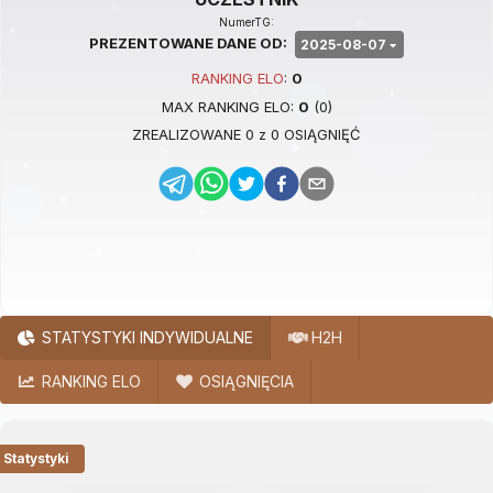
NumerTG:
PREZENTOWANE DANE OD:
2025-08-07
RANKING
ELO
:
0
MAX RANKING
ELO
:
0
(
0
)
ZREALIZOWANE
0
z
0
OSIĄGNIĘĆ
STATYSTYKI INDYWIDUALNE
H2H
RANKING ELO
OSIĄGNIĘCIA
Statystyki