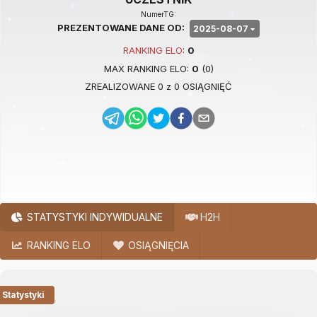
NumerTG:
PREZENTOWANE DANE OD:
2025-08-07
RANKING
ELO
:
0
MAX RANKING
ELO
:
0
(
0
)
ZREALIZOWANE
0
z
0
OSIĄGNIĘĆ
STATYSTYKI INDYWIDUALNE
H2H
RANKING ELO
OSIĄGNIĘCIA
Statystyki