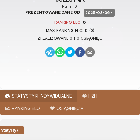
NumerTG:
PREZENTOWANE DANE OD:
2025-08-06
RANKING
ELO
:
0
MAX RANKING
ELO
:
0
(
0
)
ZREALIZOWANE
0
z
0
OSIĄGNIĘĆ
STATYSTYKI INDYWIDUALNE
H2H
RANKING ELO
OSIĄGNIĘCIA
Statystyki