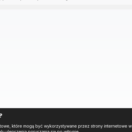
?
tekstowe, które mogą być wykorzystywane przez strony internetowe 
elu ulepszenia poruszania się po witrynie.