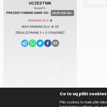
UCZESTNIK
NumerTG:
PREZENTOWANE DANE OD:
2025-08-05
RANKING
ELO
:
0
MAX RANKING
ELO
:
0
(
0
)
ZREALIZOWANE
0
z
0
OSIĄGNIĘĆ
Co to są pliki cookies
Pliki cookies to małe pliki 
korzystania z witryny, np. w c