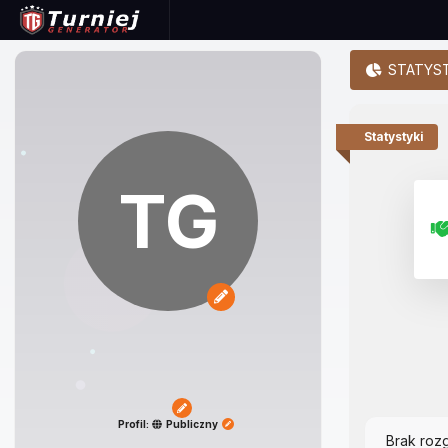
STATYST
Statystyki
TG
Profil:
Publiczny
Brak roz