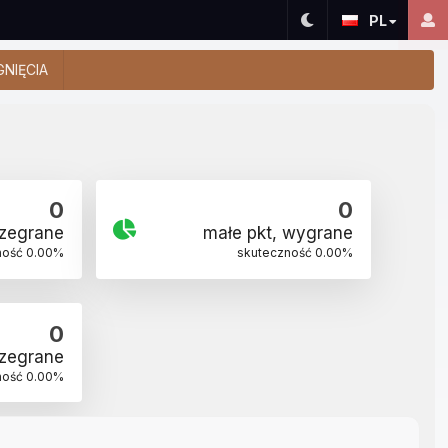
PL
GNIĘCIA
0
0
rzegrane
małe pkt, wygrane
ność
0.00
%
skuteczność
0.00
%
0
rzegrane
ność
0.00
%