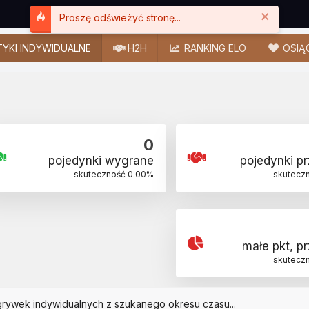
Close
Proszę odświeżyć stronę...
YKI INDYWIDUALNE
H2H
RANKING ELO
OSIĄ
0
pojedynki wygrane
pojedynki p
skuteczność
0.00
%
skutecz
małe pkt, p
skutecz
grywek indywidualnych z szukanego okresu czasu...