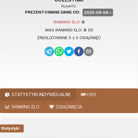
NumerTG:
PREZENTOWANE DANE OD:
2025-08-06
RANKING
ELO
:
0
MAX RANKING
ELO
:
0
(
0
)
ZREALIZOWANE
0
z
0
OSIĄGNIĘĆ
STATYSTYKI INDYWIDUALNE
H2H
RANKING ELO
OSIĄGNIĘCIA
Statystyki