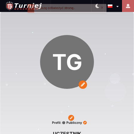
Close
Proszę odświeżyć stronę...
TG
Profil:
Publiczny
UCZESTNIK