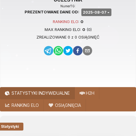
NumerTG:
PREZENTOWANE DANE OD:
2025-08-07
RANKING
ELO
:
0
MAX RANKING
ELO
:
0
(
0
)
ZREALIZOWANE
0
z
0
OSIĄGNIĘĆ
STATYSTYKI INDYWIDUALNE
H2H
RANKING ELO
OSIĄGNIĘCIA
Statystyki