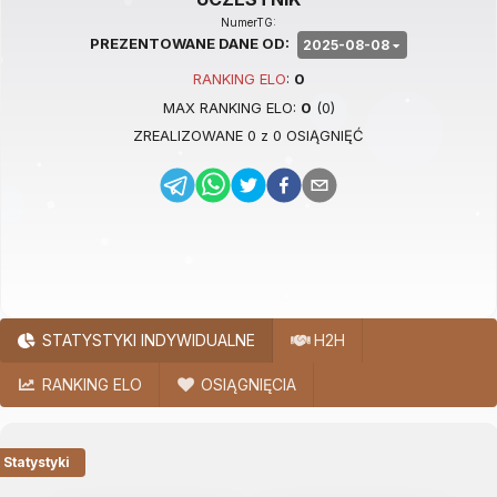
NumerTG:
PREZENTOWANE DANE OD:
2025-08-08
RANKING
ELO
:
0
MAX RANKING
ELO
:
0
(
0
)
ZREALIZOWANE
0
z
0
OSIĄGNIĘĆ
STATYSTYKI INDYWIDUALNE
H2H
RANKING ELO
OSIĄGNIĘCIA
Statystyki