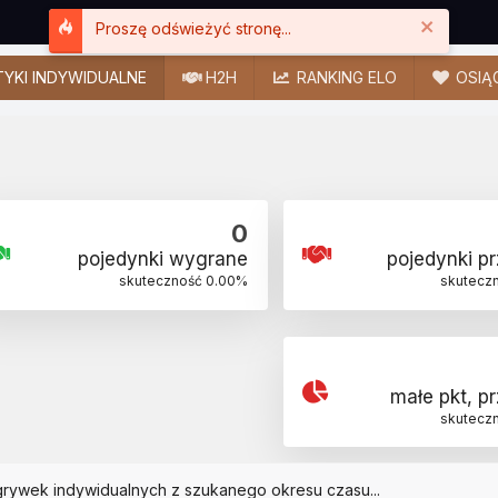
Close
Proszę odświeżyć stronę...
YKI INDYWIDUALNE
H2H
RANKING ELO
OSIĄ
0
pojedynki wygrane
pojedynki p
skuteczność
0.00
%
skutecz
małe pkt, p
skutecz
grywek indywidualnych z szukanego okresu czasu...