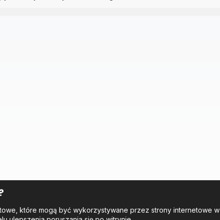
?
tekstowe, które mogą być wykorzystywane przez strony internetowe 
elu ulepszenia poruszania się po witrynie.