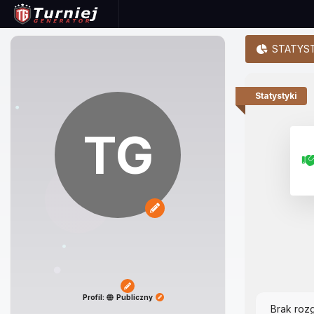
STATYST
Statystyki
TG
Profil:
Publiczny
Brak roz