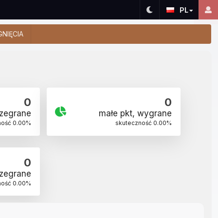
PL
GNIĘCIA
0
0
rzegrane
małe pkt, wygrane
ność
0.00
%
skuteczność
0.00
%
0
rzegrane
ność
0.00
%