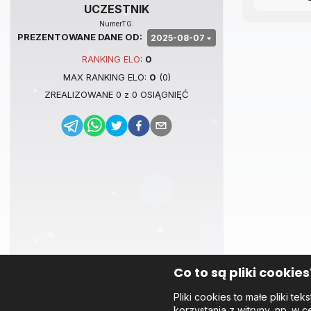
UCZESTNIK
NumerTG:
PREZENTOWANE DANE OD:
2025-08-07
RANKING
ELO
:
0
MAX RANKING
ELO
:
0
(
0
)
ZREALIZOWANE
0
z
0
OSIĄGNIĘĆ
Co to są pliki cookies
Pliki cookies to małe pliki 
korzystania z witryny, np. w c