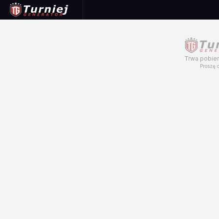
Trwa pobier
Proszę c