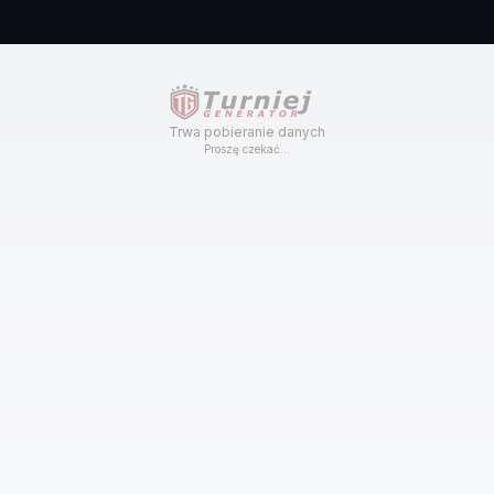
Trwa pobieranie danych
Proszę czekać...