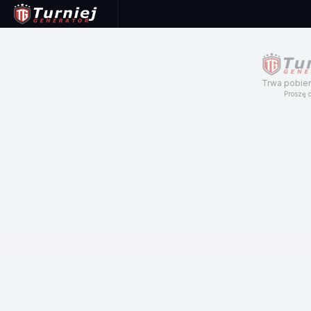
Trwa pobier
Proszę c