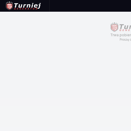
Trwa pobier
Proszę c