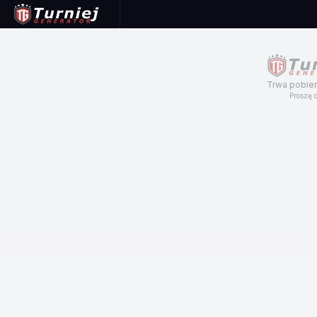
Trwa pobier
Proszę c