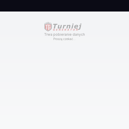
Trwa pobieranie danych
Proszę czekać...