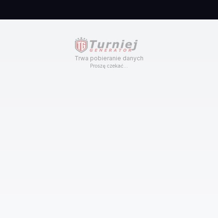
Trwa pobieranie danych
Proszę czekać...