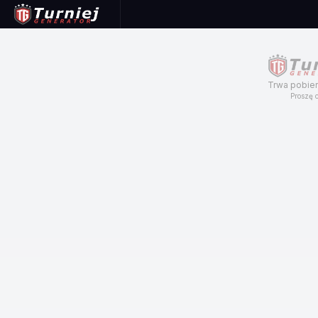
Trwa pobier
Proszę c