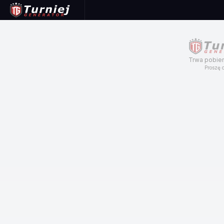
Trwa pobier
Proszę c