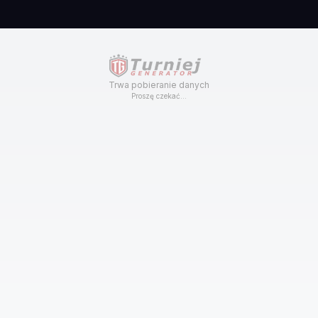
Trwa pobieranie danych
Proszę czekać...