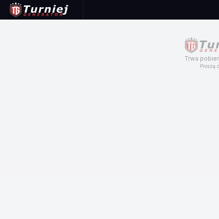
Trwa pobier
Proszę c