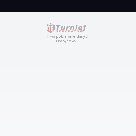
Trwa pobieranie danych
Proszę czekać...