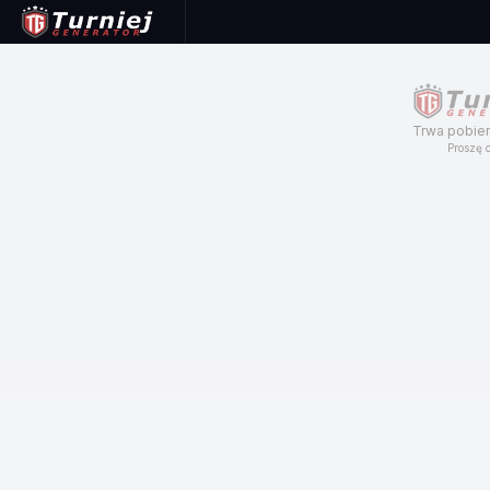
Trwa pobier
Proszę c