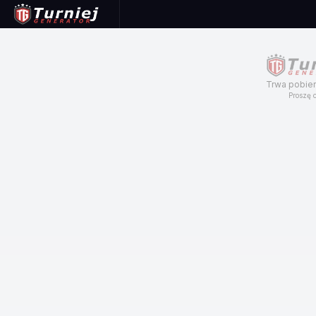
Trwa pobier
Proszę c