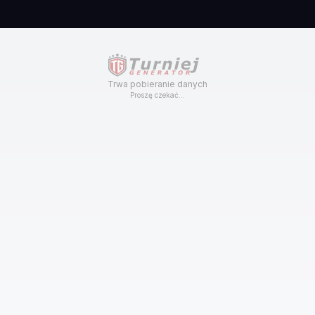
Trwa pobieranie danych
Proszę czekać...