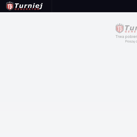
Trwa pobier
Proszę c