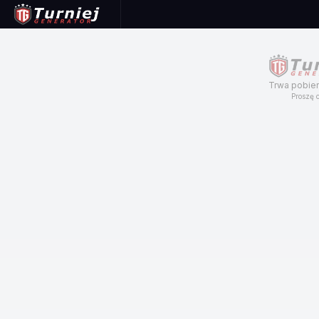
Trwa pobier
Proszę c