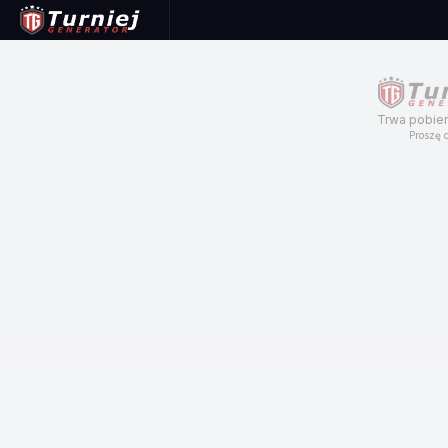
Trwa pobier
Proszę c