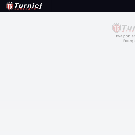
Trwa pobier
Proszę c