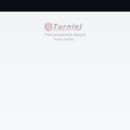
Trwa pobieranie danych
Proszę czekać...